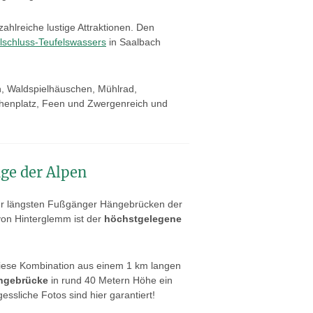
zahlreiche lustige Attraktionen. Den
lschluss-Teufelswassers
in Saalbach
h, Waldspielhäuschen, Mühlrad,
chenplatz, Feen und Zwergenreich und
ge der Alpen
der längsten Fußgänger Hängebrücken der
von Hinterglemm ist der
höchstgelegene
diese Kombination aus einem 1 km langen
ngebrücke
in rund 40 Metern Höhe ein
gessliche Fotos sind hier garantiert!