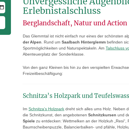
Unvergessliche Augenbli
Erlebnistalschluss
Berglandschaft, Natur und Action 
Das Glemmtal ist nicht einfach nur eines der schönsten a
der Alpen
. Rund um
Saalbach Hinterglemm
befinden si
Sportmöglichkeiten und Naturspektakeln. Am
Talschluss 
Abenteuerplatz der Sonderklasse.
Von den ganz Kleinen bis hin zu den verspielten Erwachsene
Freizeitbeschäftigung:
Schnitza’s Holzpark und Teufelswass
Im
Schnitza’s Holzpark
dreht sich alles ums Holz. Neben 
die Schnitzkunst, den angebotenen
Schnitzkursen
und de
Spiele
zu entdecken: Wettmelken an der Holzkuh „Resi“, P
Baumscheibenpuzzle, Balancierbalken- und pfähle, Holzku