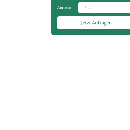
depdate
Abreise:
submit